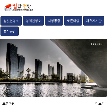
집값전망소
경제전망소
시장동향
토론마당
자유게시판
휴식공간
토론마당
더보기