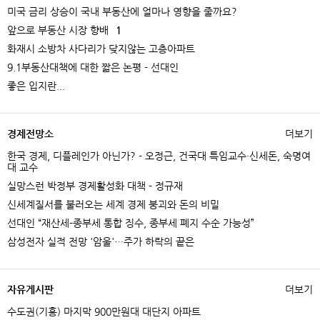
미국 금리 상승이 국내 부동산에 얼마나 영향을 줄까요?
앞으로 부동산 시장 향배
1
화재시 소방차 사다리가 닺지않는 고층아파트
9.1부동산대책에 대한 짧은 논평 - 선대인
좋은 입지란...
경제전망소
더보기
한국 경제, 디플레인가 아닌가? - 오정근, 건국대 특임교수·신세돈, 숙명여
대 교수
실망스런 박정부 경제활성화 대책 - 정규재
신세계질서를 불러오는 세계 경제 붕괴와 돈의 비밀
선대인 “재산세-종부세 통합 징수, 종부세 폐지 수순 가능성”
삼성전자 실적 전망 '암울'…주가 하락의 끝은
자유게시판
더보기
수도권(기흥) 마지막 900만원대 대단지 아파트